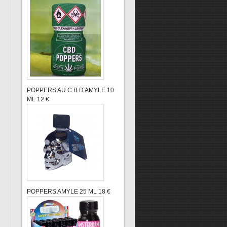
POPPERS AU C B D AMYLE 10
ML 12 €
POPPERS AMYLE 25 ML 18 €