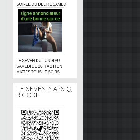
SOIRÉE DU DÉLIRE SAMEDI
LE SEVEN DU LUNDI AU
SAMEDI DE 20 H A 2 H EN
MIXTES TOUS LE SOIRS
LE SEVEN MAPS Q
R CODE